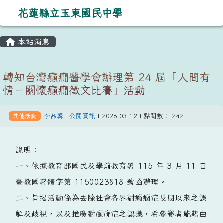
導覽列
花蓮縣立玉東國民中學
跳至主內容區
花蓮縣立玉東國民中學
主內容區域
頁尾區域
本站消息
⏸
轉知台灣癲癇醫學會辦理第 24 屆「人間有
情－關懷癲癇徵文比賽」活動
其他活動
李品蓁
-
公開資訊
| 2026-03-12 | 點閱數： 242
說明：
一、依據教育部國民及學前教育署 115 年 3 月 11 日
臺教國署體字第 1150023818 號函辦理。
二、旨揭活動係為去除社會各界對癲癇症長期以來之誤
解及歧視，以及推廣對癲癇症之認識，希參賽者能藉由