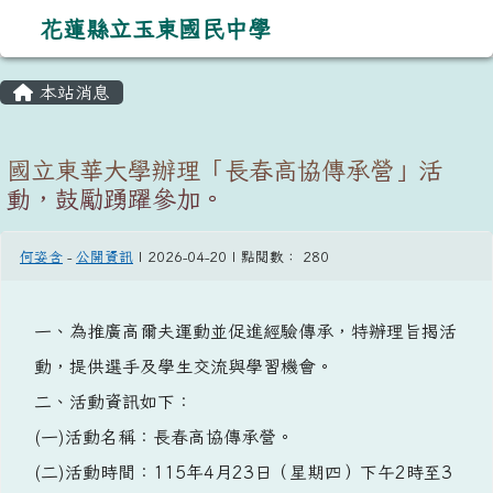
導覽列
花蓮縣立玉東國民中學
跳至主內容區
花蓮縣立玉東國民中學
主內容區域
頁尾區域
本站消息
⏸
國立東華大學辦理「長春高協傳承營」活
動，鼓勵踴躍參加。
何姿含
-
公開資訊
| 2026-04-20 | 點閱數： 280
一、為推廣高爾夫運動並促進經驗傳承，特辦理旨揭活
動，提供選手及學生交流與學習機會。
二、活動資訊如下：
(一)活動名稱：長春高協傳承營。
(二)活動時間：115年4月23日（星期四）下午2時至3