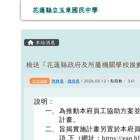
導覽列
跳至主內容區
花蓮縣立玉東國民中學
花蓮縣立玉東國民中學
主內容區域
頁尾區域
本站消息
檢送「花蓮縣政府及所屬機關學校推
其他活動
陳靜慧
-
總務處
| 2026-03-12 | 點閱數： 341
說明：
一、
為推動本府員工協助方案
計畫。
二、
旨揭實施計畫另置於本府員
項 下（網址：https://eap.hl.